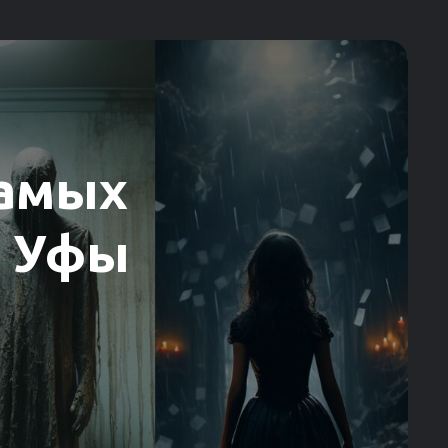
самых
в Уфы