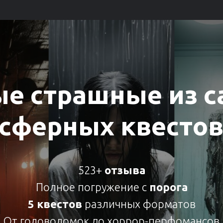
е страшные из 
сферных квесто
523+
отзыва
Полное погружение с
порога
5
квестов
различных форматов
От головоломок до хоррор-перфомансов