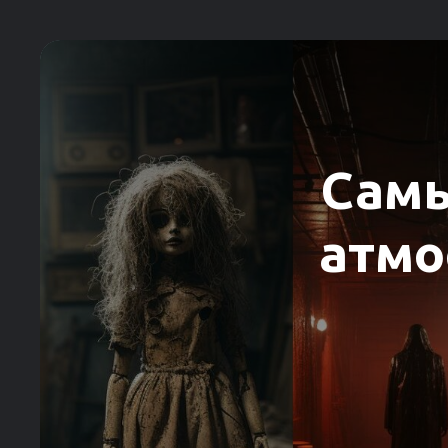
Самы
атмо