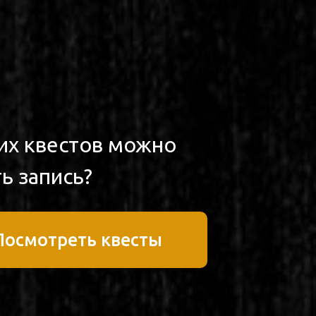
ких квестов можно
ь запись?
Посмотреть квесты