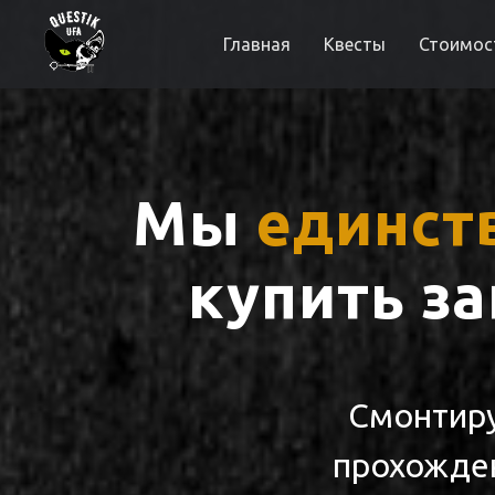
Главная
Квесты
Стоимос
Мы
единст
купить з
Смонтиру
прохожде