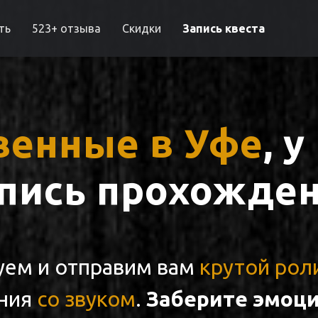
ть
523+ отзыва
Скидки
Запись квеста
венные в Уфе
, 
апись прохожден
ем и отправим вам
крутой рол
ния
со звуком
.
Заберите эмоци