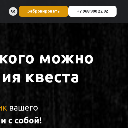
Забронировать
+7 968 900 22 92
у кого можно
ия квеста
ик
вашего
и с собой!